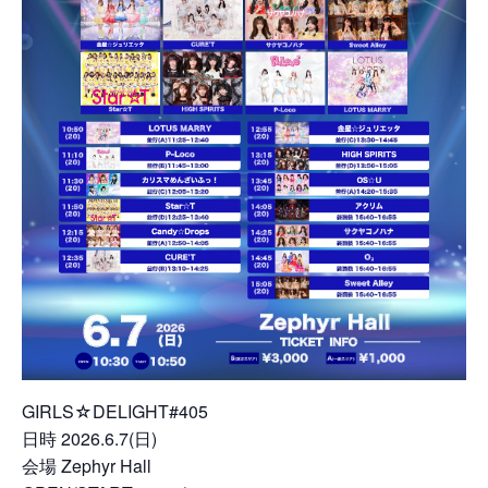
GIRLS☆DELIGHT#405
日時 2026.6.7(日)
会場 Zephyr Hall