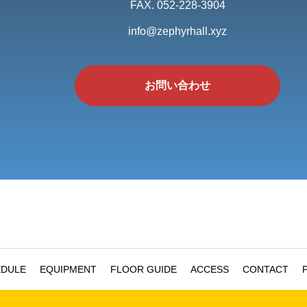
FAX. 052-228-3904
info@zephyrhall.xyz
お問い合わせ
EDULE
EQUIPMENT
FLOOR GUIDE
ACCESS
CONTACT