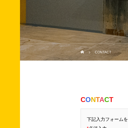
CONTACT
C
O
N
T
A
C
T
下記入力フォームを