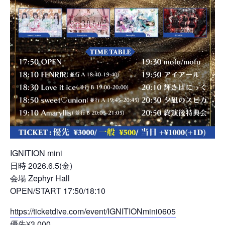
IGNITION mini
日時 2026.6.5(金)
会場 Zephyr Hall
OPEN/START 17:50/18:10
https://ticketdive.com/event/IGNITIONmini0605
優先¥3,000