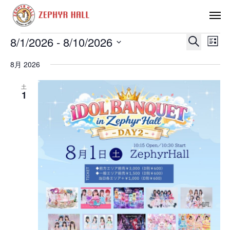
イ
イ
イ
8/1/2026
 - 
8/10/2026
ベ
ベ
ベ
リ
ン
ン
ン
検
日
ス
ト
ト
ト
付
索
8月 2026
を
ビ
ト
を
検
ュ
選
表
索
ー
択
土
し
ナ
示
1
て
ビ
ナ
ゲ
ビ
ー
ゲ
シ
ー
ョ
シ
ン
ョ
ン
を
表
示