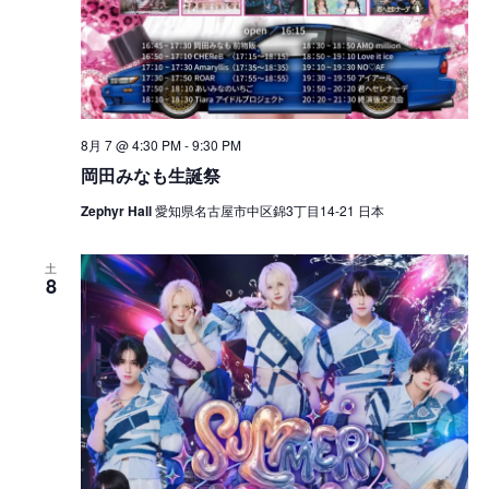
8月 7 @ 4:30 PM
-
9:30 PM
岡田みなも生誕祭
Zephyr Hall
愛知県名古屋市中区錦3丁目14-21 日本
土
8