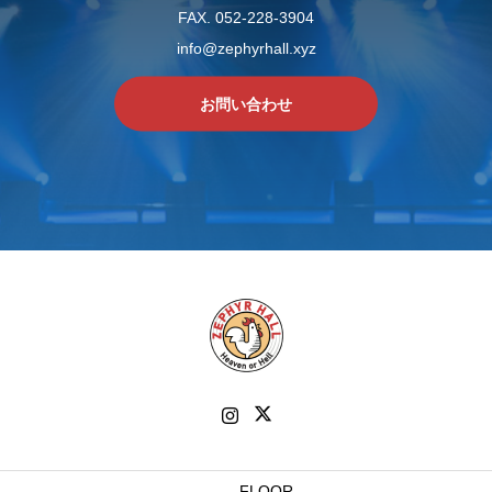
FAX. 052-228-3904
info@zephyrhall.xyz
お問い合わせ
FLOOR